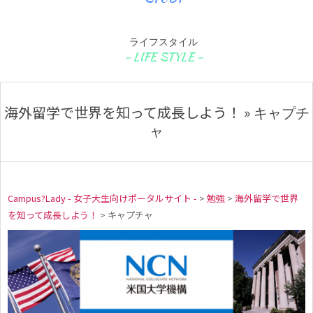
ライフスタイル
海外留学で世界を知って成長しよう！ »
キャプチ
ャ
Campus?Lady - 女子大生向けポータルサイト -
>
勉強
>
海外留学で世界
を知って成長しよう！
>
キャプチャ
キ
ャ
プ