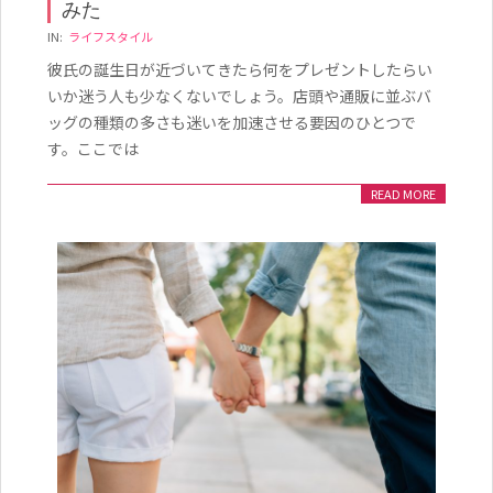
みた
2020-
IN:
ライフスタイル
06-
彼氏の誕生日が近づいてきたら何をプレゼントしたらい
10
いか迷う人も少なくないでしょう。店頭や通販に並ぶバ
ッグの種類の多さも迷いを加速させる要因のひとつで
す。ここでは
READ MORE