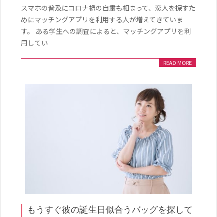
12-
スマホの普及にコロナ禍の自粛も相まって、恋人を探すた
26
めにマッチングアプリを利用する人が増えてきていま
す。 ある学生への調査によると、マッチングアプリを利
用してい
READ MORE
もうすぐ彼の誕生日似合うバッグを探して