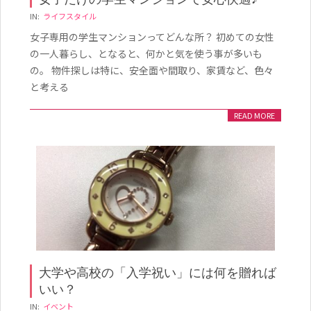
2020-
IN:
ライフスタイル
02-
女子専用の学生マンションってどんな所？ 初めての女性
14
の一人暮らし、となると、何かと気を使う事が多いも
の。 物件探しは特に、安全面や間取り、家賃など、色々
と考える
READ MORE
大学や高校の「入学祝い」には何を贈れば
いい？
2019-
IN:
イベント