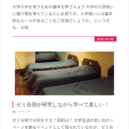
10-
大学入学を祝うための基本を押さえよう 大学の入学祝い
07
に贈り物を考えている人に必見です。入学祝いには基本
的なルールがあることをご存知でしょうか。 というの
も、お祝
READ MORE
ゼミ合宿が研究しながら学べて楽しい！
2019-
IN:
イベント
05-
ゼミ合宿では何をする？目的は？ 大学生活の思い出の一
29
ページを飾るイベントとして知られているのが、ゼミ合