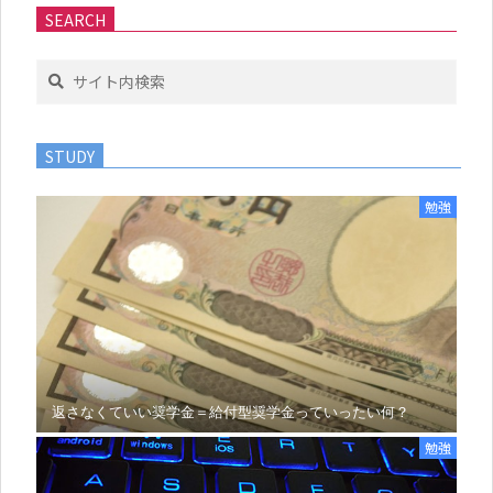
SEARCH
Search
STUDY
勉強
返さなくていい奨学金＝給付型奨学金っていったい何？
勉強