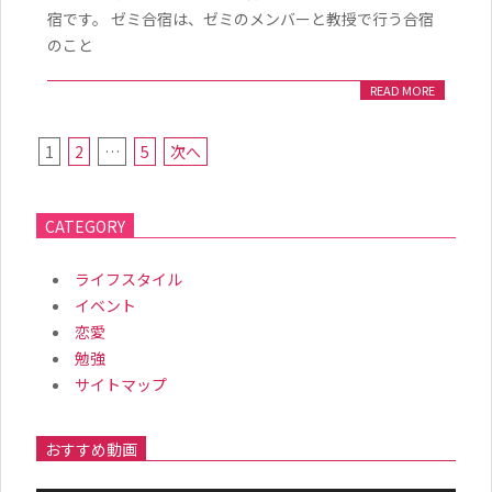
宿です。 ゼミ合宿は、ゼミのメンバーと教授で行う合宿
のこと
READ MORE
投
1
2
…
5
次へ
稿
の
CATEGORY
ペ
ー
ライフスタイル
イベント
ジ
恋愛
送
勉強
り
サイトマップ
おすすめ動画