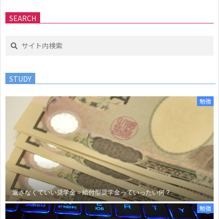
SEARCH
Search
STUDY
勉強
返さなくていい奨学金＝給付型奨学金っていったい何？
勉強