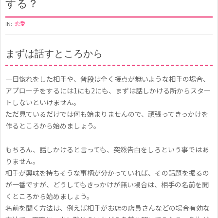
する？
IN:
恋愛
まずは話すところから
他
一目惚れをした相手や、普段は全く接点が無いような相手の場合、
学
アプローチをするには1にも2にも、まずは話しかける所からスター
部
トしないといけません。
の
ただ見ているだけでは何も始まりませんので、頑張ってきっかけを
作るところから始めましょう。
人
に
もちろん、話しかけると言っても、突然告白をしろという事ではあ
一
りません。
相手が興味を持ちそうな事柄が分かっていれば、その話題を振るの
目
が一番ですが、どうしてもきっかけが無い場合は、相手の名前を聞
ぼ
くところから始めましょう。
れ
名前を聞く方法は、例えば相手がお店の店員さんなどの場合有効な