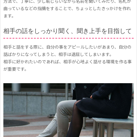
方法で、丁寧に、少し恥じらいながら名前を聞いてみたり、名札が
?
曲っているなどの指摘をすることで、ちょっとしたきっかけを作れ
し
ます。
ち
相手の話をしっかり聞く、聞き上手を目指して
ゃ
っ
相手と話をする際に、自分の事をアピールしたいがあまり、自分の
た
話ばかりになってしまうと、相手は退屈してしまいます。
ら
相手に好かれたいのであれば、相手が心地よく話せる環境を作る事
が重要です。
ど
う
す
る
？