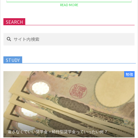
READ MORE
SEARCH
Search
STUDY
勉強
返さなくていい奨学金＝給付型奨学金っていったい何？