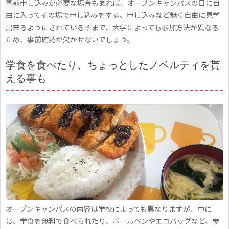
事前申し込みが必要な場合もあれば、オープンキャンパスの日に自
大
由に入ってその場で申し込みをする、申し込みなど無く自由に見学
学
出来るようにされている所まで、大学によっても参加方法が異なる
の
ため、事前確認が欠かせないでしょう。
イ
学食を食べたり、ちょっとしたノベルティを貰
メ
える事も
ー
ジ
ア
ッ
プ
に
貢
献
オープンキャンパスの内容は学校によっても異なりますが、中に
し
は、学食を無料で食べられたり、ボールペンやエコバッグなど、参