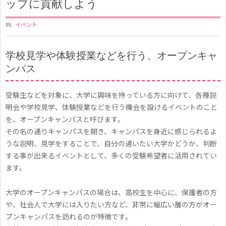
ップに貢献しよう
IN:
イベント
学校見学や体験授業などを行う、オープンキャ
オ
ンパス
ー
受験生などを対象に、大学に興味を持っている方に向けて、各種説
プ
明会や学校見学、体験授業などを行う機会を設けるイベントのこと
ン
を、オープンキャンパスと呼びます。
その名の通りキャンパスを開き、キャンパスを身近に感じられるよ
キ
うな説明、見学をすることで、自分の通いたい大学かどうか、判断
ャ
する事が出来るイベントとして、多くの受験希望者に活用されてい
ン
ます。
パ
大学のオープンキャンパスの場合は、高校生を中心に、保護者の方
ス
や、社会人で大学には入りたい方など、非常に幅広い層の方がオー
で
プンキャンパスを訪れるのが特徴です。