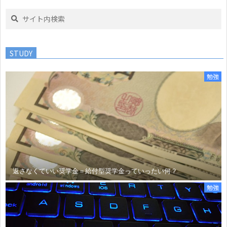
Search
STUDY
勉強
返さなくていい奨学金＝給付型奨学金っていったい何？
勉強