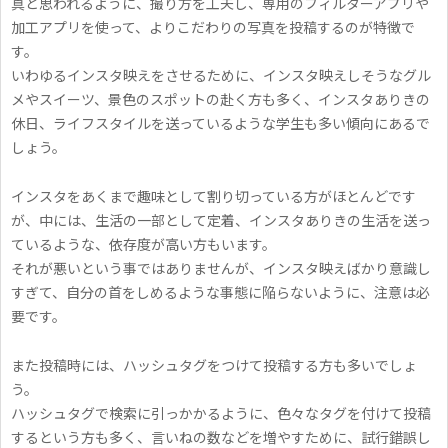
真と思われるように、撮り方を工夫し、専用のフィルターアプリや
出
加工アプリを使って、よりこだわりの写真を投稿するのが特徴で
を
す。
い
いわゆるインスタ映えをさせるために、インスタ映えしそうなグル
メやスイーツ、景色のスポットの赴く方も多く、インスタありきの
っ
休日、ライフスタイルを送っているような学生も多い傾向にあるで
ぱ
しょう。
い
インスタをあくまで趣味として割り切っている方がほとんどです
残
が、中には、生活の一部として定着、インスタありきの生活を送っ
そ
ているような、依存度が高い方もいます。
う
それが悪いという事ではありませんが、インスタ映えばかり意識し
すぎて、自分の首をしめるような事態に陥らないように、注意は必
☆
要です。
また投稿時には、ハッシュタグをつけて投稿する方も多いでしょ
う。
ハッシュタグで検索に引っかかるように、色々なタグを付けて投稿
するという方も多く、言いねの数などを増やすために、試行錯誤し