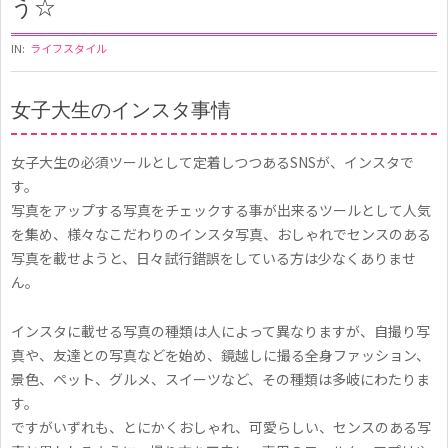
う☆
IN:
ライフスタイル
女子大生のインスタ事情
イ
女子大生の必須ツールとして定着しつつあるSNSが、インスタで
ン
す。
ス
写真をアップする写真をチェックする事が出来るツールとして人気
タ
を集め、様々なこだわりのインスタ写真、おしゃれでセンスのある
写真を載せようと、日々試行錯誤をしている方は少なくありませ
グ
ん。
ラ
ム
インスタに載せる写真の種類は人によって異なりますが、自撮り写
真や、友達との写真などを始め、鏡越しに撮る全身ファッション、
で
景色、ペット、グルメ、スイーツなど、その種類は多岐にわたりま
思
す。
い
ですがいずれも、とにかくおしゃれ、可愛らしい、センスのある写