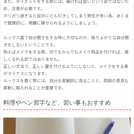
また、ダイエットをする際には、細ければ良いという訳ではないた
に
め、注意が必要です。
振
ガリガリ過ぎると反対にどん引きしてしまう男性が多い為、あくま
り
で健康的に、綺麗に痩せられるようにしましょう。
向
ルックス面で自分磨きをする時に大切なのが、独りよがりな自分磨
い
きをしないということです。
て
例えばメイクをする際、何でもかんでもメイク用品を付ければ、美
しくなれる訳ではありません。
も
正しい方法で、正しい量を付けるようにしないと、メイクをする事
ら
がマイナスになります。
お
ルックスを磨く際には、自分を客観的に見ることと、周囲の意見も
柔軟に取入れることが重要です。
う
！
料理やペン習字など、習い事もおすすめ