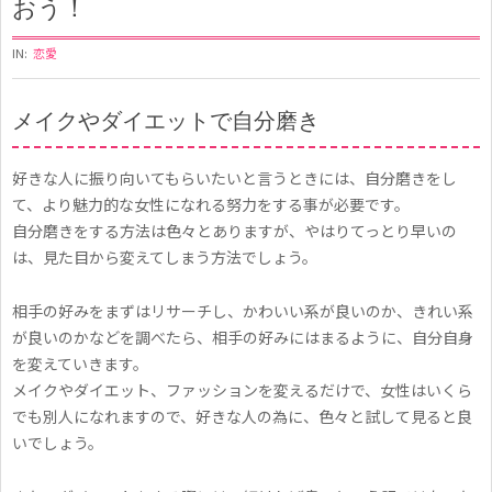
おう！
IN:
恋愛
メイクやダイエットで自分磨き
自
好きな人に振り向いてもらいたいと言うときには、自分磨きをし
分
て、より魅力的な女性になれる努力をする事が必要です。
を
自分磨きをする方法は色々とありますが、やはりてっとり早いの
磨
は、見た目から変えてしまう方法でしょう。
い
相手の好みをまずはリサーチし、かわいい系が良いのか、きれい系
て
が良いのかなどを調べたら、相手の好みにはまるように、自分自身
好
を変えていきます。
メイクやダイエット、ファッションを変えるだけで、女性はいくら
き
でも別人になれますので、好きな人の為に、色々と試して見ると良
な
いでしょう。
人