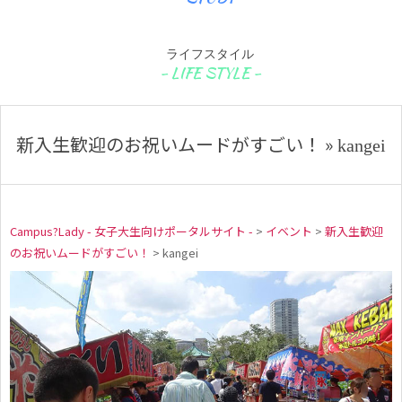
ライフスタイル
新入生歓迎のお祝いムードがすごい！ »
kangei
Campus?Lady - 女子大生向けポータルサイト -
>
イベント
>
新入生歓迎
のお祝いムードがすごい！
>
kangei
k
a
n
g