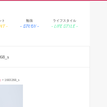
ント
勉強
ライフスタイル
68_s
た
>
1683268_s