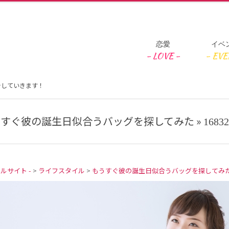
Primary
恋愛
イベ
Navigation
Menu
介していきます！
すぐ彼の誕生日似合うバッグを探してみた »
16832
タルサイト -
>
ライフスタイル
>
もうすぐ彼の誕生日似合うバッグを探してみ