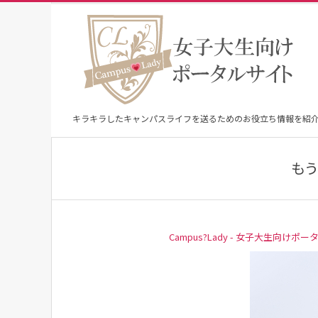
Skip
to
content
キラキラしたキャンパスライフを送るためのお役立ち情報を紹
もう
Campus?Lady - 女子大生向けポー
1
6