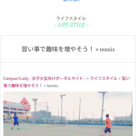
ライフスタイル
習い事で趣味を増やそう！ »
tennis
Campus?Lady - 女子大生向けポータルサイト -
>
ライフスタイル
>
習い
事で趣味を増やそう！
>
tennis
t
e
n
n