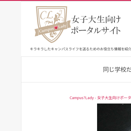
Skip
to
content
キラキラしたキャンパスライフを送るためのお役立ち情報を紹
同じ学校だ
Campus?Lady - 女子大生向けポー
s
h