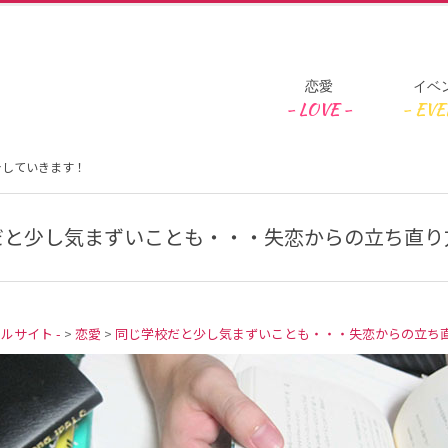
Primary
恋愛
イベ
Navigation
Menu
介していきます！
と少し気まずいことも・・・失恋からの立ち直り方
タルサイト -
>
恋愛
>
同じ学校だと少し気まずいことも・・・失恋からの立ち