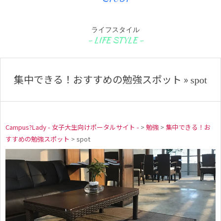
ライフスタイル
集中できる！おすすめの勉強スポット »
spot
Campus?Lady - 女子大生向けポータルサイト -
>
勉強
>
集中できる！お
すすめの勉強スポット
>
spot
s
p
o
t