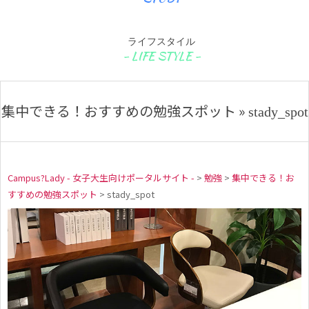
ライフスタイル
集中できる！おすすめの勉強スポット »
stady_spot
Campus?Lady - 女子大生向けポータルサイト -
>
勉強
>
集中できる！お
すすめの勉強スポット
>
stady_spot
s
t
a
d