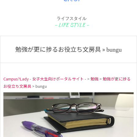
ライフスタイル
勉強が更に捗るお役立ち文房具 »
bungu
Campus?Lady - 女子大生向けポータルサイト -
>
勉強
>
勉強が更に捗る
お役立ち文房具
>
bungu
b
u
n
g